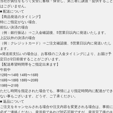
当社が責任をもって安全に蓄積・保管し、第三者に譲渡・提供すること
はございません。
■ 配送について
【商品発送のタイミング】
特にご指定がない場合、
前払い決済の場合
（例：銀行振込）⇒ご入金確認後、5営業日以内に発送いたします。
上記以外の決済の場合
（例：クレジットカード）⇒ご注文確認後、5営業日以内に発送いたし
ます。
※発送前支払いの場合は、お客様のご入金タイミングにより、お届け予
定日が2日前後することがございます。
【配送希望時間帯をご指定出来ます】
午前中
12時〜14時 14時〜16時
16時〜18時 18時〜20時
19時〜21時
ただし時間を指定された場合でも、事情により指定時間内に配達ができ
ない事もございます。どうぞ、ご了承ください。
■ 返品について
ご注文をキャンセルされる場合や注文内容を変更される場合は、事前に
必ずご連絡ください。発送前であれば対応可能ですが、発送完了後のキ