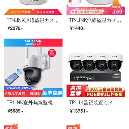
TP-LINK無線監視カメラ2 K超清400万ダブルカメラ雲台家庭用スマートネットワークセキュリティ監視カメラ360パノラマwifi携帯電話遠隔IPC 44 ANダブルズーム
TP-LINK無線監視カメラ2.5 K超清400万雲台家庭用スマートネットワーク家庭安全監視カメラ360パノラマwifi携帯電話遠隔IPC 44 AN
¥2278~
¥1440~
TPLINK室外無線監視カメラpoe給電4倍ズーム携帯電話長距離防水ダスト雲台ネットワークビジョンヘッドセット停電継続電源版TL-PC 633-Z自動ワンタッチクルーズ4倍ズームカメラ128 G
TP-LIK監視装置カメラセット300万POE双方向音声赤外線双雲台モニターハードディスクレコーダセット家庭用携帯電話遠隔安防【300万POE監視セット】4番ベルト2 TBハードディスク
¥5089~
¥13751~