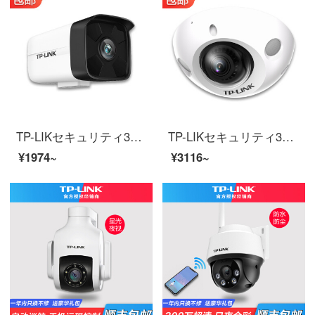
TP-LIKセキュリティ300万高精細ケーブル監視カメラPOE給電室外銃機30 m赤外線夜間テレビネットワーク映像ヘッド5 m長距離拾うTL-PC 534 HP-S/4 mmバンド音声poe給電メモリなし
TP-LIKセキュリティ300万高精細エレベーター監視カメラPOE網線給電音声対談家庭用携帯電話の遠距離星光赤外線夜間テレビの大広角TL-PC 432 MHz-Dエレベーターの防暴監視/双方向音声16 G
¥1974~
¥3116~