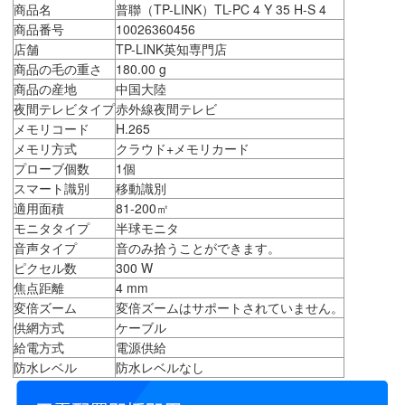
商品名
普聯（TP-LINK）TL-PC 4 Y 35 H-S 4
商品番号
10026360456
店舗
TP-LINK英知専門店
商品の毛の重さ
180.00 g
商品の産地
中国大陸
夜間テレビタイプ
赤外線夜間テレビ
メモリコード
H.265
メモリ方式
クラウド+メモリカード
プローブ個数
1個
スマート識別
移動識別
適用面積
81-200㎡
モニタタイプ
半球モニタ
音声タイプ
音のみ拾うことができます。
ピクセル数
300 W
焦点距離
4 mm
変倍ズーム
変倍ズームはサポートされていません。
供網方式
ケーブル
給電方式
電源供給
防水レベル
防水レベルなし