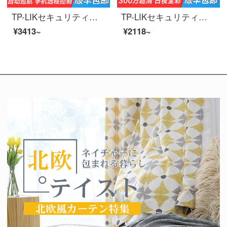
TP-LIKセキュリティ高精細無線監視カメラ自動クルーズ携帯電話wifi家庭用防犯カメラ防水防塵ボール機電源版TL-PC 646-D 4【400万】星の光夜間パトロールモデルメモリなし
TP-LIKセキュリティハイビジョン無線監視カメラ室外ボールマシン家庭用携帯電話wifi長距離防水防塵赤外線夜間テレビ停電継続電源版300万知能フルカラー【標準MINIモデル】メモリなし
¥3413~
¥2118~