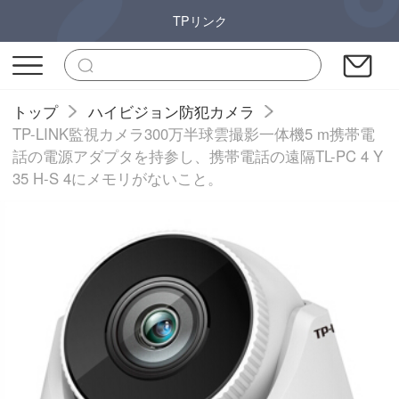
TPリンク
トップ
ハイビジョン防犯カメラ
TP-LINK監視カメラ300万半球雲撮影一体機5 m携帯電
話の電源アダプタを持参し、携帯電話の遠隔TL-PC 4 Y
35 H-S 4にメモリがないこと。