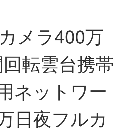
カメラ400万
間回転雲台携帯
庭用ネットワー
00万日夜フルカ