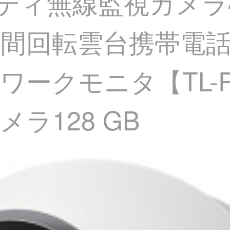
ュリティ無線監視カメ
間回転雲台携帯電話
クモニタ【TL-PC 
ラ128 GB