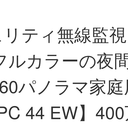
キュリティ無線監視
フルカラーの夜
60パノラマ家
PC 44 EW】4