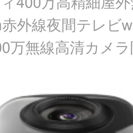
リティ400万高精細
m赤外線夜間テレビw
0万無線高清カメラ防