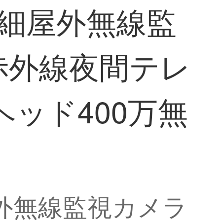
高精細屋外無線監
赤外線夜間テレ
ヘッド400万無
屋外無線監視カメラ