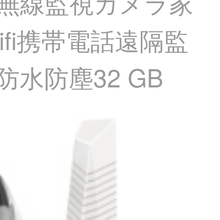
屋外無線監視カメラ家
ifi携帯電話遠隔監
水防塵32 GB