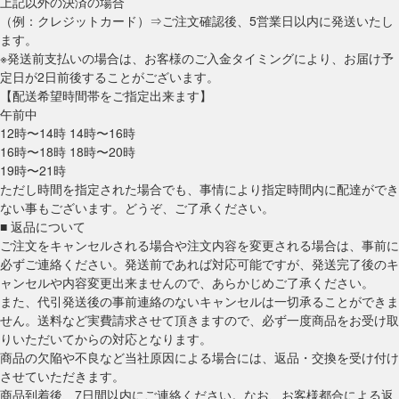
上記以外の決済の場合
（例：クレジットカード）⇒ご注文確認後、5営業日以内に発送いたし
ます。
※発送前支払いの場合は、お客様のご入金タイミングにより、お届け予
定日が2日前後することがございます。
【配送希望時間帯をご指定出来ます】
午前中
12時〜14時 14時〜16時
16時〜18時 18時〜20時
19時〜21時
ただし時間を指定された場合でも、事情により指定時間内に配達ができ
ない事もございます。どうぞ、ご了承ください。
■ 返品について
ご注文をキャンセルされる場合や注文内容を変更される場合は、事前に
必ずご連絡ください。発送前であれば対応可能ですが、発送完了後のキ
ャンセルや内容変更出来ませんので、あらかじめご了承ください。
また、代引発送後の事前連絡のないキャンセルは一切承ることができま
せん。送料など実費請求させて頂きますので、必ず一度商品をお受け取
りいただいてからの対応となります。
商品の欠陥や不良など当社原因による場合には、返品・交換を受け付け
させていただきます。
商品到着後、7日間以内にご連絡ください。なお、お客様都合による返