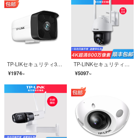
TP-LIKセキュリティ300万高精細ケーブル監視カメラPOE給電室外銃機30 m赤外線夜間テレビネットワーク映像ヘッド5 m長距離拾うTL-PC 534 HP-S/4 mmバンド音声poe給電メモリなし
TP-LINKセキュリティ4 Kハイビジョン無線監視カメラ800万知能フルカラー3倍ズーム自動クルーズ室外家用携帯電話遠隔監視カメラ800万4 k超クリア画素3倍電子ズームフルカラー128 GB
¥1974~
¥5097~