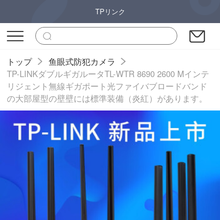
TPリンク
トップ
鱼眼式防犯カメラ
TP-LINKダブルギガルータTL-WTR 8690 2600 Mインテ
リジェント無線ギガポート光ファイバブロードバンド
の大部屋型の壁壁には標準装備（炎紅）があります。