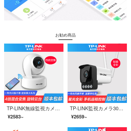
お勧め商品
TP-LINK無線監視カメラwifi携帯電話の長距離300万高清ズーム雲台ネットワークのスマートセキュリティー家庭用モニタ360度のパノラマTL-PC 43 ANZの4倍ズーム回転カメラ32 GB
TP-LINK監視カメラ300万高精細携帯電話長距離家庭用外部ネットワーク映像ヘッドセット無線Wifi高精細銃スマートフルカラー夜間テレビTL-PC 534 H-4 mmダブルアンテナ128 GB
¥2583~
¥2659~