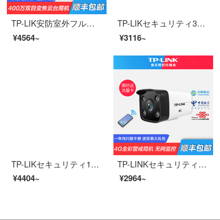
TP-LIK安防室外フルカラー夜視監視カメラ携帯電話の長距離ワンタッチの巡航は3倍ズームで家庭の商用室内外の高精細ネットワーク映像プローブTL-PC 745両眼ズーム版128 Gを見ます。
TP-LIKセキュリティ300万高精細エレベーター監視カメラPOE網線給電音声対談家庭用携帯電話の遠距離星光赤外線夜間テレビの大広角TL-PC 432 MHz-Dエレベーターの防暴監視/双方向音声16 G
¥4564~
¥3116~
TP-LIKセキュリティ1080 P高精細監視カメラセット200万赤外線夜間テレビ世帯室内外監視カメラPOE給電家庭用携帯電話長距離【200万POE監視セット】1番はハードディスクを持たない
TP-LINKセキュリティ4 G全網通は、ネットワークを必要とせず、日夜フルカラーの無線監視カメラでSIM携帯カードの屋外防水防塵筒機を挿入します。4 G全網通は日夜フルカラーです。【フラックスカード対応携帯カード】メモリなしです。
¥4404~
¥2964~