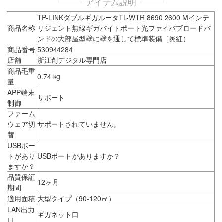
アイテム説明
TP-LINKダブルギガルータTL-WTR 8690 2600 Mインテ
商品名称
リジェント無線ギガバイトポート光ファイバブロードバ
ンドの大部屋型壁に壁を通して標準装備（炎紅）
商品番号
530944284
店舗
浙江創デジタル専門店
商品毛重
0.74 kg
量
APP端末
サポート
制御
ファーム
ウェア切
サポートされていません。
替
USBポー
トがあり
USBポートがありますか？
ますか？
品質保証
12ヶ月
期間
適用面積
大型タイプ（90-120㎡）
LAN出力
ギガネット口
口