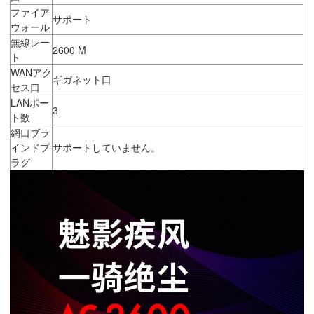
ファイア
サポート
ウォール
無線レー
2600 M
ト
WANアク
ギガネット口
セス口
LANポー
3
ト数
網口ブラ
インドプ
サポートしていません。
ラグ