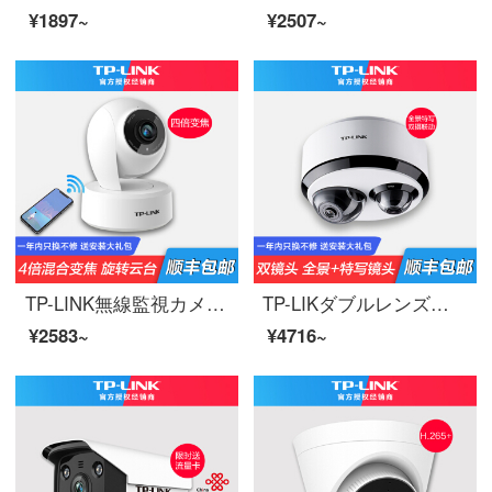
¥1897~
¥2507~
TP-LINK無線監視カメラwifi携帯電話の長距離300万高清ズーム雲台ネットワークのスマートセキュリティー家庭用モニタ360度のパノラマTL-PC 43 ANZの4倍ズーム回転カメラ32 GB
TP-LIKダブルレンズハイビジョン無線監視カメラインテリジェントフォローwifi携帯電話長距離家庭用室内店舗旋回全景回転店防犯モニタTL-PC 55 T 2【500万パノラマ+200万クローズアップ】128 GB
¥2583~
¥4716~