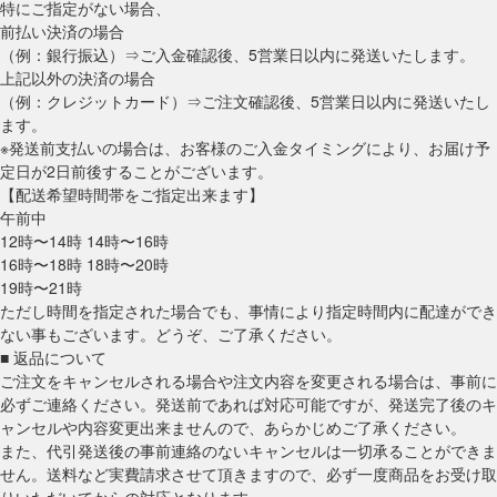
特にご指定がない場合、
前払い決済の場合
（例：銀行振込）⇒ご入金確認後、5営業日以内に発送いたします。
上記以外の決済の場合
（例：クレジットカード）⇒ご注文確認後、5営業日以内に発送いたし
ます。
※発送前支払いの場合は、お客様のご入金タイミングにより、お届け予
定日が2日前後することがございます。
【配送希望時間帯をご指定出来ます】
午前中
12時〜14時 14時〜16時
16時〜18時 18時〜20時
19時〜21時
ただし時間を指定された場合でも、事情により指定時間内に配達ができ
ない事もございます。どうぞ、ご了承ください。
■ 返品について
ご注文をキャンセルされる場合や注文内容を変更される場合は、事前に
必ずご連絡ください。発送前であれば対応可能ですが、発送完了後のキ
ャンセルや内容変更出来ませんので、あらかじめご了承ください。
また、代引発送後の事前連絡のないキャンセルは一切承ることができま
せん。送料など実費請求させて頂きますので、必ず一度商品をお受け取