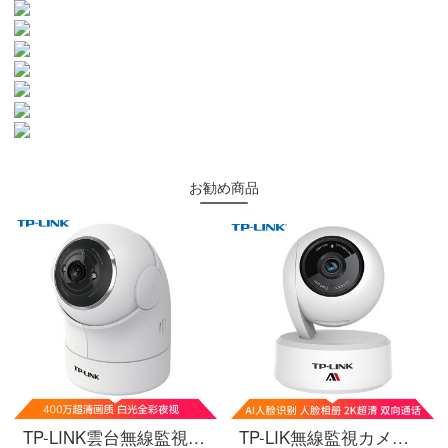
お勧め商品
TP-LINK雲台無線監視カメラ400万高清360度のパノラマwifi遠隔家庭用スマートネットワークカメラH.265フルカラーの夜間テレビTL-PC 44 EW-4
TP-LIK無線監視カメラ2 Kハイビジョン300万雲台家庭用スマートネットワーク家庭安全防犯カメラ360パノラマwifi携帯電話遠隔IPC 43 AN AI版