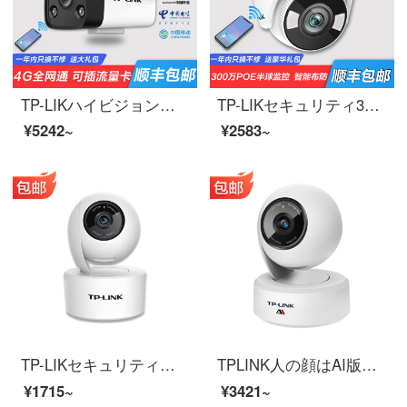
TP-LIKハイビジョン無線監視カメラ直挿しsim携帯カード4 G全網通家庭用ネットワーク不要屋外停電継続電源版【400万4 G全網通カメラ】1 GB流量128 Gをプレゼントします。
TP-LIKセキュリティ300万PoE星光フルカラー警戒ライト級センサーはスピーカーTL-PC 435 HPA-A TL-PC 435 HPA-A 32 Gに接続できます。
¥5242~
¥2583~
TP-LIKセキュリティ高精細無線監視カメラオーディオ拡張版家庭用携帯電話Wifi遠隔双方向音声通話泣き声検出パノラマ雲台回転300万雲台回転【ホワイトオーディオ拡張版】メモリなし
TPLINK人の顔はAI版の無線監視カメラの人の顔のアルバム室内の携帯電話の遠隔監視カメラの人の形を識別して双方向の音声を追跡して音声と光を話して300万AI雲台の無線ネットワークのカメラの128 GBを警告します。
¥1715~
¥3421~