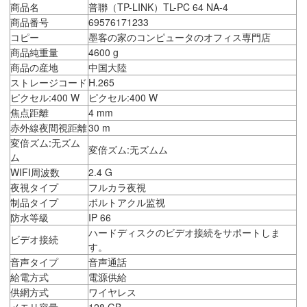
商品名
普聯（TP-LINK）TL-PC 64 NA-4
商品番号
69576171233
コピー
墨客の家のコンピュータのオフィス専門店
商品純重量
4600 g
商品の産地
中国大陸
ストレージコード
H.265
ピクセル:400 W
ピクセル:400 W
焦点距離
4 mm
赤外線夜間視距離
30 m
変倍ズム:无ズム
変倍ズム:无ズムム
ム
WIFI周波数
2.4 G
夜視タイプ
フルカラ夜視
制品タイプ
ボルトアクル监视
防水等級
IP 66
ハードディスクのビデオ接続をサポートしま
ビデオ接続
す。
音声タイプ
音声通話
給電方式
電源供給
供網方式
ワイヤレス
メモリ容量
128 GB