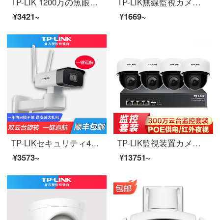
TP-LIK 1200万の魚眼無線監視カメラ360度のパノラマ超清赤外夜間テレビwifi携帯電話の遠隔双方向音声インテリジェントネットワークカメラTL-PC 59 AE
TP-LIK無線監視カメラ2 Kハイビジョン300万雲台家庭用スマートネットワーク家庭安全カメラ360パノラマwifi携帯電話遠隔IPC 43 ANのオーディオ増強
¥3421~
¥1669~
TP-LIKセキュリティ400万高精細無線監視カメラ携帯電話長星夜間テレビ回転雲台機家庭用防水防塵ビデオプローブTL-PC 745-D銃器400万画質【ワンタッチクルーズ】128 GB
TP-LIK監視装置カメラセット300万POE双方向音声赤外線双雲台モニターハードディスクレコーダセット家庭用携帯電話遠隔安防【300万POE監視セット】4番ベルト2 TBハードディスク
¥3573~
¥13751~