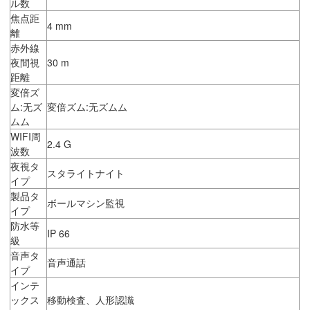
ル数
焦点距
4 mm
離
赤外線
夜間視
30 m
距離
変倍ズ
ム:无ズ
変倍ズム:无ズムム
ムム
WIFI周
2.4 G
波数
夜視タ
スタライトナイト
イプ
製品タ
ボールマシン監視
イプ
防水等
IP 66
級
音声タ
音声通話
イプ
インテ
ックス
移動検査、人形認識