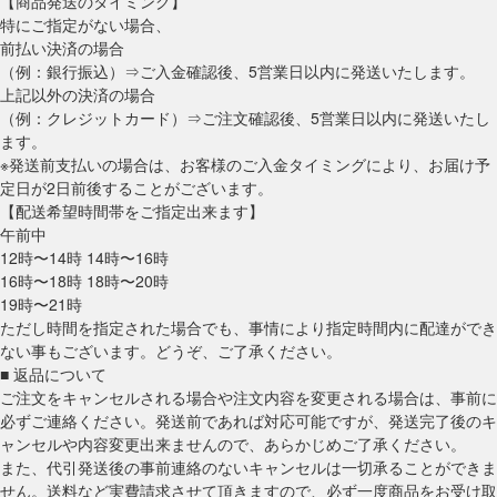
【商品発送のタイミング】
特にご指定がない場合、
前払い決済の場合
（例：銀行振込）⇒ご入金確認後、5営業日以内に発送いたします。
上記以外の決済の場合
（例：クレジットカード）⇒ご注文確認後、5営業日以内に発送いたし
ます。
※発送前支払いの場合は、お客様のご入金タイミングにより、お届け予
定日が2日前後することがございます。
【配送希望時間帯をご指定出来ます】
午前中
12時〜14時 14時〜16時
16時〜18時 18時〜20時
19時〜21時
ただし時間を指定された場合でも、事情により指定時間内に配達ができ
ない事もございます。どうぞ、ご了承ください。
■ 返品について
ご注文をキャンセルされる場合や注文内容を変更される場合は、事前に
必ずご連絡ください。発送前であれば対応可能ですが、発送完了後のキ
ャンセルや内容変更出来ませんので、あらかじめご了承ください。
また、代引発送後の事前連絡のないキャンセルは一切承ることができま
せん。送料など実費請求させて頂きますので、必ず一度商品をお受け取