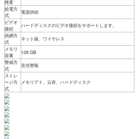
検査
給電方
電源供給
式
ビデオ
ハードディスクのビデオ接続をサポートします。
接続
供網方
ネット線、ワイヤレス
式
メモリ
128 GB
容量
警戒方
音光警報
式
ストレ
ージ方
メモリアド、云存、ハードディスク
式