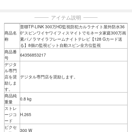
アイテム説明
普聯TP-LINK 300万HD監視防犯カルラナイト屋外防水36
商品名
0°スピンワイヤワイフィスマイトでモネータ家庭300万画
称
素パノラマイラフレームナイトテレビ【128 Gカード送
る】8個の監視ビット自動スピン全方位監視
商品番
64356853217
号
デジタ
ル専門
店を奨
デジタル専門店を奨励します。
励しま
す。
商品純
0.8 kg
重量
ストレ
ージコ
H.265
ード
ピクセ
300 W