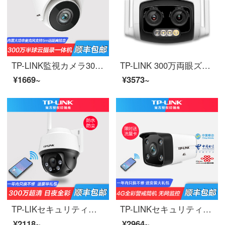
TP-LINK監視カメラ300万半球雲撮影一体機5 m携帯電話の電源アダプタを持参し、携帯電話の遠隔TL-PC 4 Y 35 H-S 4にメモリがないこと。
TP-LINK 300万両眼ズームフルカラー屋外カメラIP 66級防水防塵3倍光学ズーム最高対応256 GメモリカードTL-PC 637両眼ズーム版64 G
¥1669~
¥3573~
TP-LIKセキュリティハイビジョン無線監視カメラ室外ボールマシン家庭用携帯電話wifi長距離防水防塵赤外線夜間テレビ停電継続電源版300万知能フルカラー【標準MINIモデル】メモリなし
TP-LINKセキュリティ4 G全網通は、ネットワークを必要とせず、日夜フルカラーの無線監視カメラでSIM携帯カードの屋外防水防塵筒機を挿入します。4 G全網通は日夜フルカラーです。【フラックスカード対応携帯カード】メモリなしです。
¥2118~
¥2964~