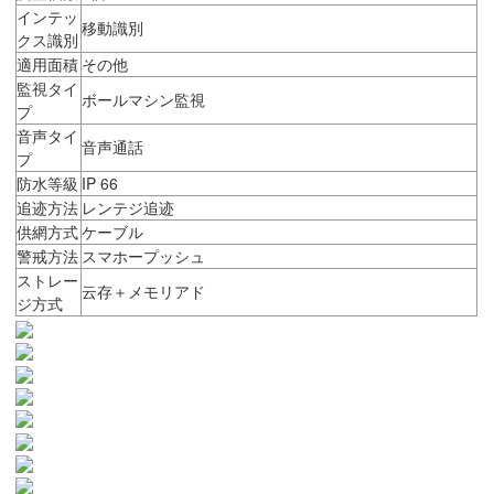
インテッ
移動識別
クス識別
適用面積
その他
監視タイ
ボールマシン監視
プ
音声タイ
音声通話
プ
防水等級
IP 66
追迹方法
レンテジ追迹
供網方式
ケーブル
警戒方法
スマホープッシュ
ストレー
云存＋メモリアド
ジ方式