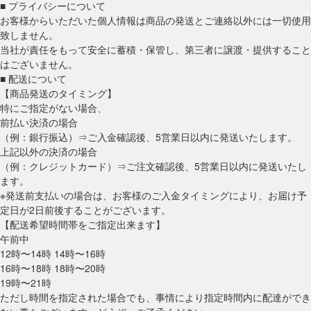
■ プライバシーについて
お客様からいただいた個人情報は商品の発送とご連絡以外には一切使用
致しません。
当社が責任をもって安全に蓄積・保管し、第三者に譲渡・提供すること
はございません。
■ 配送について
【商品発送のタイミング】
特にご指定がない場合、
前払い決済の場合
（例：銀行振込）⇒ご入金確認後、5営業日以内に発送いたします。
上記以外の決済の場合
（例：クレジットカード）⇒ご注文確認後、5営業日以内に発送いたし
ます。
※発送前支払いの場合は、お客様のご入金タイミングにより、お届け予
定日が2日前後することがございます。
【配送希望時間帯をご指定出来ます】
午前中
12時〜14時 14時〜16時
16時〜18時 18時〜20時
19時〜21時
ただし時間を指定された場合でも、事情により指定時間内に配達ができ