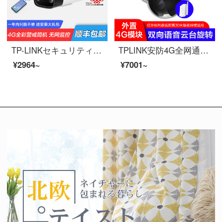
TP-LINKセキュリティ4 G全網通は、ネットワークを必要とせず、日夜フルカラーの無線監視カメラでSIM携帯カードの屋外防水防塵筒機を挿入します。4 G全網通は日夜フルカラーです。【フラックスカード対応携帯カード】メモリなしです。
TPLINK安防4G全网通高清无线监控摄像头 旋转云台4倍变焦 插sim卡无需网络室内外家用手机远程 TL-IPC62TZ四倍光学变焦版（4G） 128G
¥2964~
¥7001~