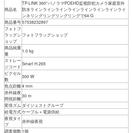
TP-LINK 360°パノラマPOEHD监视防犯カメラ家庭室外
商品名
防水ラインラインラインラインラインラインラインライ
ンネリングリングリングリングで64 G
商品番号
57538232897
フォトフ
ラッグシ
フォトフラッグショップ
ョップ
商品純重
1.0 kg
量
ストレー
Smart H.265
ジコード
ピクセル
300 W
数
焦点距離
4 mm
赤外線夜
30 m
間視距離
変倍ズム
ダイジェストグループ
給電方式
ケーブル＋電源供給
夜視タイ
赤外線夜視
プ
調査個数
1個