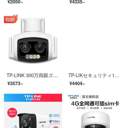
¥2050~
¥4335~
TP-LINK 300万両眼ズームフルカラー屋外カメラIP 66級防水防塵3倍光学ズーム最高対応256 GメモリカードTL-PC 637両眼ズーム版64 G
TP-LIKセキュリティ1080 P高精細監視カメラセット200万赤外線夜間テレビ世帯室内外監視カメラPOE給電家庭用携帯電話長距離【200万POE監視セット】1番はハードディスクを持たない
¥3573~
¥4404~