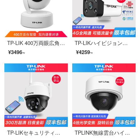
TP-LIK 400万両眼広角ズームカメラTL-PC44 AN両眼ズームバージョン+128 Gビデオ監視専用カード
TP-LIKハイビジョン無線監視カメラ直挿しsim携帯カード4 G全網通家庭用ネットワーク不要屋外携帯電話遠隔監視カメラ防水防塵【400万4 G全網通カメラ】時間限定で1 GB流量32 GBをプレゼントします。
¥3496~
¥4259~
TP-LIKセキュリティハイビジョン無線監視カメラ室外ボールマシン家庭用携帯電話wifi長距離防水防塵赤外線夜間テレビ360度パノラマ回転雲台300万知能フルカラー【標準MINIモデル】32 G
TPLINK無線雲台ハイビジョン監視カメラ4倍ズーム家庭用携帯電話遠隔制御モニタ音声対話家庭室内外防水防犯カメラヘッドTL-PC 62 TZ【1080 p】4倍光学ズーム版64 G