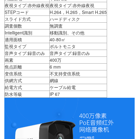
夜視タイプ:赤外線夜視
夜視タイプ:赤外線夜視
STEPコード
H.264，H.265，Smart H.265
スライド方式
ハードディスク
調査個数
無調査
Intelligent識別
移動識別、その他
適用面積
40-80㎡
監視タイプ
ボルトモニタ
音声タイプ:録音のみ
音声タイプ:録音のみ
画素
400万
焦点距離
6 mm
变倍系统
不支持变倍系统
供網方式
網線
給電方式
ケーブル給電
防水等級
IP 67