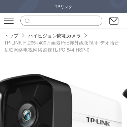
TPリンク
トップ
ハイビジョン防犯カメラ
TP-LINK H.265+400万画素PoE赤外線夜視オ-デオ拾音
互联网络电视网络监视TL-PC 544 HSP-6