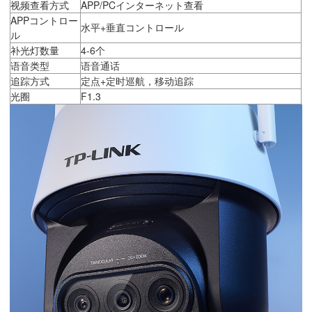
视频查看方式
APP/PCインターネット查看
APPコントロー
水平+垂直コントロール
ル
补光灯数量
4-6个
语音类型
语音通话
追踪方式
定点+定时巡航，移动追踪
光圈
F1.3