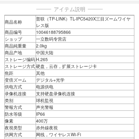
アイテム説明
普联（TP-LINK）TL-IPC5420X三目ズームワイヤ
商品名称
レス版
商品编号
10046188795866
ショップ
一立数码专营店
商品純重量
2.0kg
商品产地
中国大陆
ストレージ编码
H.265
ストレージ方式
硬盘，云存，扩展ストレージ卡
焦距
其他
变倍ズーム
デジタル+光学
供电方式
电源供电
录像机连接
支持硬盘录像机连接
类别
球机監視
警報方式
声光警報
防水等级
IP66
像素
400万
夜視类型
赤外線夜視
供网方式
网线，ワイヤレスWi-Fi