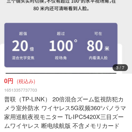
3
/
7
0円
(税込み)
16513357737703
普联（TP-LINK） 20倍混合ズーム監視防犯カ
メラ室外防水 ワイヤレス5G双频360°パノラマ
家用巡航夜視モニター TL-IPC5420X三目ズー
ムワイヤレス 断电续航版 不含メモリカード