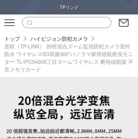
TPリンク
トップ
ハイビジョン防犯カメラ
普联（TP-LINK） 20倍混合ズーム監視防犯カメラ室外
防水 ワイヤレス5G双频360°パノラマ家用巡航夜視モニ
ター TL-IPC5420X三目ズームワイヤレス 断电续航版 不
含メモリカード