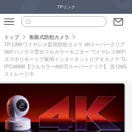
TPリンク
トップ
鱼眼式防犯カメラ
TP-LINKワイヤレス監視防犯カメラ 4Kスーパークリア
360°パノラマ雲台フルカラーモニター ワイヤレスWiFi
スマホリモートで家用インターネットビデオカメラ TL-
IPC48AW【フルカラー800万スーパークリア】 含128G
ストレージ卡