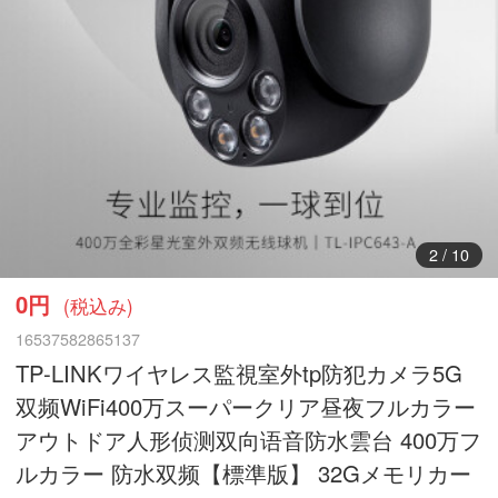
3
/
10
0円
(税込み)
16537582865137
TP-LINKワイヤレス監視室外tp防犯カメラ5G
双频WiFi400万スーパークリア昼夜フルカラー
アウトドア人形侦测双向语音防水雲台 400万フ
ルカラー 防水双频【標準版】 32Gメモリカー