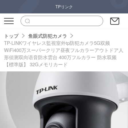
TPリンク
トップ
鱼眼式防犯カメラ
TP-LINKワイヤレス監視室外tp防犯カメラ5G双频
WiFi400万スーパークリア昼夜フルカラーアウトドア人
形侦测双向语音防水雲台 400万フルカラー 防水双频
【標準版】 32Gメモリカード