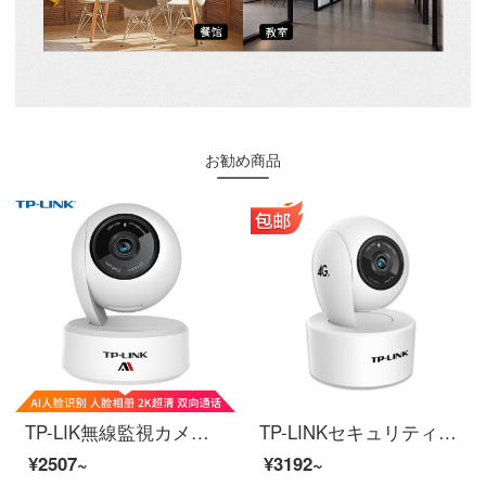
お勧め商品
TP-LIK無線監視カメラ2 Kハイビジョン300万雲台家庭用スマートネットワーク家庭安全防犯カメラ360パノラマwifi携帯電話遠隔IPC 43 AN AI版
TP-LINKセキュリティ300万4 G全網通家庭用無線監視カメラ室内の携帯電話の遠隔回転雲台はネットで直接SIm携帯カードの300万雲台に挿して回転する必要がない。
¥2507~
¥3192~