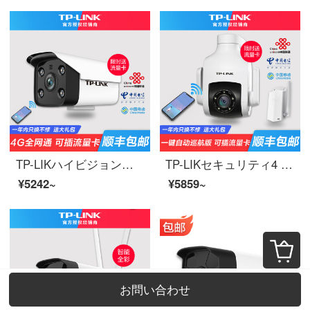
TP-LIKハイビジョン無線監視カメラ直挿しsim携帯カード4 G全網通家庭用ネットワーク不要屋外停電継続電源版【400万4 G全網通カメラ】1 GB流量128 Gをプレゼントします。
TP-LIKセキュリティ4 G全網通の高清無線監視カメラ家庭用携帯電話の長距離挿通可能流量カード屋外防水ネットモニター「自動巡航」400万光星夜間テレビ（差込み流量カード4 G全網通）64 GB
¥5242~
¥5859~
お問い合わせ