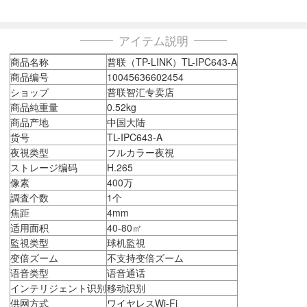
アイテム説明
商品名称
普联（TP-LINK）TL-IPC643-A
商品编号
10045636602454
ショップ
普联智汇专卖店
商品純重量
0.52kg
商品产地
中国大陆
货号
TL-IPC643-A
夜視类型
フルカラー夜視
ストレージ编码
H.265
像素
400万
調査个数
1个
焦距
4mm
适用面积
40-80㎡
監視类型
球机監視
变倍ズーム
不支持变倍ズーム
语音类型
语音通话
インテリジェント识别
移动识别
供网方式
ワイヤレスWi-Fi