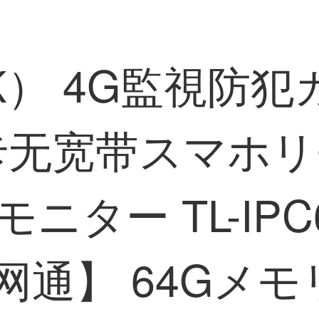
NK） 4G監視防
M卡无宽带スマホ
ター TL-IPC6
网通】 64Gメ