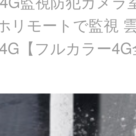
K） 4G監視防犯カメ
マホリモートで監視 
2-A4G【フルカラー4