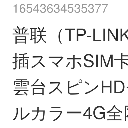
16543634535377
普联（TP-LI
插スマホSI
雲台スピンHDモニ
ルカラー4G全