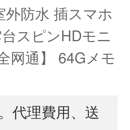
ラ室外防水 插スマホ
雲台スピンHDモニ
G全网通】 64Gメモ
。代理費用、送