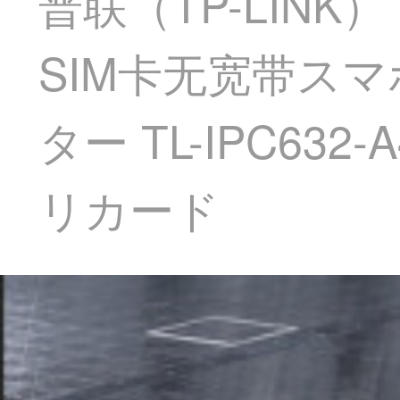
普联（TP-LIN
SIM卡无宽带ス
ター TL-IPC63
リカード