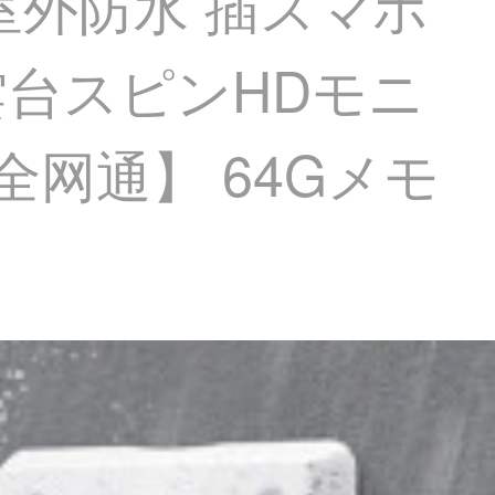
ラ室外防水 插スマホ
雲台スピンHDモニ
G全网通】 64Gメモ