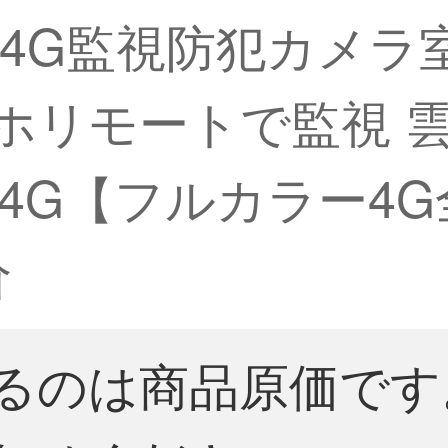
K） 4G監視防犯カメ
マホリモートで監視 
2-A4G【フルカラー4
价
るのは商品原価です