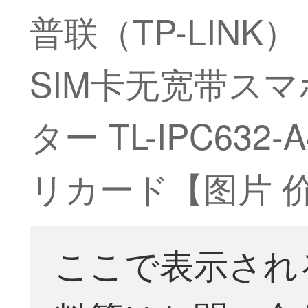
普联（TP-LIN
SIM卡无宽带ス
ター TL-IPC63
リカード【图片 
ここで表示され