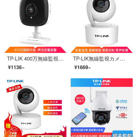
TP-LIK 400万無線監視カメラ高清赤外線夜間テレビwifi遠隔双方向音声アラーム家庭用スマートネットワークカメラTL-PC 14 CH
TP-LIK無線監視カメラ2 Kハイビジョン300万雲台家庭用スマートネットワーク家庭安全カメラ360パノラマwifi携帯電話遠隔IPC 43 ANのオーディオ増強
¥1136~
¥1669~