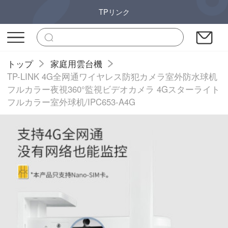
TPリンク
トップ
家庭用雲台機
TP-LINK 4G全网通ワイヤレス防犯カメラ室外防水球机
フルカラー夜視360°監視ビデオカメラ 4Gスターライト
フルカラー室外球机/IPC653-A4G