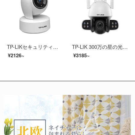
TP-LIKセキュリティフルカラー夜間無線監視カメラHD家庭360度回転携帯電話の長距離映像ヘッド内蔵の暖かいライト人形検査【400万フルカラー】TL-PC 44 AWフルカラー16 G
TP-LIK 300万の星の光がフルカラー室外無線監視カメラ室外の家庭用携帯電話の長距離高デシベルスピーカーの大出力の白色光が停電して航続電源版TL-PC 634-Aがメモリがありません。
¥2126~
¥3185~