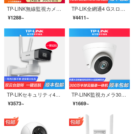
TP-LINK無線監視カメラ2 K雲台300万超清双方向通話家庭用モニタセットネットワークインテリジェントセキュリティ360度パノラマwifi遠隔TL-PC 43 AN
TP-LIK全網通4 Gスロット高精細無線監視カメラ家庭用屋外携帯電話長距離ネット回転ボールマシン直挿しsim携帯カード300万4 G全網通星光夜間テレビ【挿通流量カード対応携帯カード】128 GB
¥1288~
¥4411~
TP-LIKセキュリティ400万高精細無線監視カメラ携帯電話長星夜間テレビ回転雲台機家庭用防水防塵ビデオプローブTL-PC 745-D銃器400万画質【ワンタッチクルーズ】128 GB
TP-LINK監視カメラ300万半球雲撮影一体機5 m携帯電話の電源アダプタを持参し、携帯電話の遠隔TL-PC 4 Y 35 H-S 4にメモリがないこと。
¥3573~
¥1669~