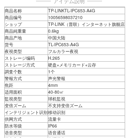
アイテム説明
商品名称
TP-LINKTL-IPC653-A4G
商品编号
10056598037210
ショップ
TP-LINK（普联）インターネット旗舰店
商品純重量
0.6kg
商品产地
中国大陆
货号
TL-IPC653-A4G
夜視类型
フルカラー夜視
ストレージ编码
H.265
ストレージ方式
硬盘+メモリカード+云存
調査个数
1个
警報方式
声光警報
焦距
4mm
适用面积
40-80㎡
監視类型
球机監視
变倍ズーム
不支持变倍ズーム
インテリジェント识别
移动识别
供网方式
流量卡
防水等级
IP66
语音类型
语音通话