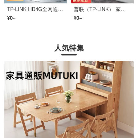
TP-LINK HD4G全网通監視室外防犯カメラ tplinkアウトドア防水雲台球机360パノラマビデオカメラインターネットリモートでIPC622C-A4G电源版
普联（TP-LINK） 家用ワイヤレス監視防犯カメラ室外防水 400万HDインターネット5G双频WiFiフルカラー语音ビデオカメラ TL-IPC546F-A4-W11 不含メモリカード
¥0~
¥0~
人気特集