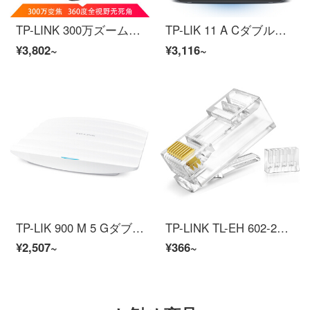
TP-LINK 300万ズーム室外無線ボール機TL-PC 633-Z+1.2 m電源
TP-LIK 11 A Cダブル周波数インテリジェント無線ルータ（全金属ボディ）光ファイバブロードバンドの大部屋型壁を通す
¥3,802~
¥3,116~
TP-LIK 900 M 5 Gダブル周波数無線トップAP企業級ホテル別荘無線WifiアクセスポイントTL-A 901 C
TP-LINK TL-EH 602-24六種類の非シールドネットワーク水晶ヘッドRJ 45（24箱）
¥2,507~
¥366~