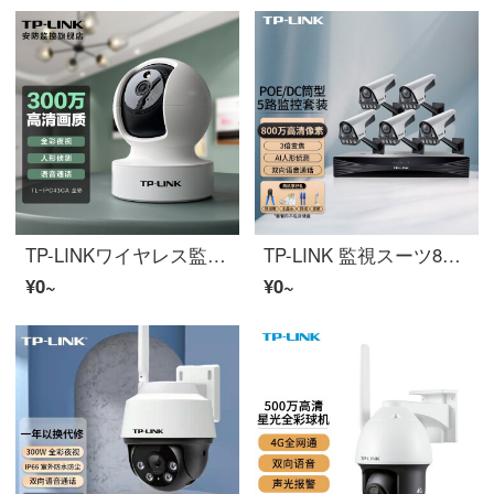
TP-LINKワイヤレス監視防犯カメラ 室内家用高赤外線清夜視モニター 360°パノラマスピン雲台スマホリモートでインテリジェントインターネットビデオカメラ TL-IPC43CAフルカラー夜視 无内存
TP-LINK 監視スーツ800万像素POE昼夜フルカラー三倍ズーム人形检测声光警報双向语音通话監視枪型防犯カメラ 5路+录像机（8路）
¥0~
¥0~