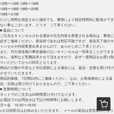
12時〜14時 14時〜16時
16時〜18時 18時〜20時
19時〜21時
ただし時間を指定された場合でも、事情により指定時間内に配達ができ
ない事もございます。どうぞ、ご了承ください。
■ 返品について
ご注文をキャンセルされる場合や注文内容を変更される場合は、事前に
必ずご連絡ください。発送前であれば対応可能ですが、発送完了後のキ
ャンセルや内容変更出来ませんので、あらかじめご了承ください。
また、代引発送後の事前連絡のないキャンセルは一切承ることができま
せん。送料など実費請求させて頂きますので、必ず一度商品をお受け取
りいただいてからの対応となります。
商品の欠陥や不良など当社原因による場合には、返品・交換を受け付け
させていただきます。
商品到着後、7日間以内にご連絡ください。なお、お客様都合による返
品・交換は受け付けておりませんので、ご了承ください。
■ 営業時間について
ネットでのご注文は24時間受け付けております。
お電話でのお問合せは下記の時間帯にお願いします。
月〜金 10:30〜18:00
※土日祝祭日はお休みをいただきます。 メールの返信は翌営業日となり