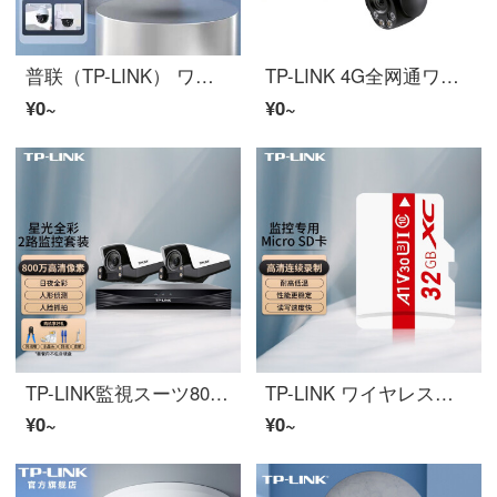
普联（TP-LINK） ワイヤレスwifi監視室外防水防犯カメラインテリジェント監視ビデオカメラ声光警報HD雲台语音对讲自动跟拍 IPC632-A4丨300万フルカラースピン球机语音对讲 含128G高速メモリカード录像回放14天左右
TP-LINK 4G全网通ワイヤレス防犯カメラ室外防水球机フルカラー夜視360°監視ビデオカメラ 4Gスターライトフルカラー室外球机/IPC653-A4G
¥0~
¥0~
TP-LINK監視スーツ800万POE昼夜フルカラー監視防犯カメラ AI人脸抓拍室外工厂工地防水4kスーパークリアインターネットボルトアクション 2路+录像机（8路）
TP-LINK ワイヤレス防犯カメラユニバーサルメモリカード 兼容DAHUA海康ワイヤレス防犯カメラ（商家定制非官方） 32Gメモリカード
¥0~
¥0~