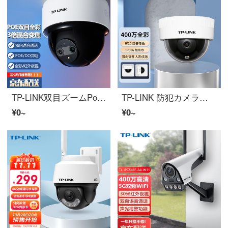
TP-LINK双目ズームPoE監視防犯カメラ 商超家用360°全寻HDワイヤレスWiFiフルカラー语音雲台半球モニター TL-IPC44KW双目ズーム版【標準版】 标一致不含メモリカード 400万スーパークリア 3倍光学混合ズーム
TP-LINK 防犯カメラ家用モニター360パノラマ家庭室内tplink可对话インターネットスマホリモートで门口HDIPC443ME-A4（无电源）
¥0~
¥0~