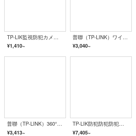
TP-LIK監視防犯カメラ200万監視ワイヤワイファイ家室外HDラインラインラインラインラインラインラインラインラインライン200万IPC 525 C-4-W 20電源サポート付きメタカードド
普聯（TP-LINK）ワイヤレス監視室外防犯カメラ防水360°パノラマHDWIFIスマホリトでフルカーララインタネラットTL-IP 634-A 4【300万HD】32 G
¥1,410~
¥3,040~
普聯（TP-LINK）360°パノラマ魚眼室内インテーネット監視犯カメレオンワイライトで家庭用スーパー倉庫でモニタイTL-III 59 AE【1200万HD POE給電】メモリカド
TP-LIK防犯防犯防犯カメラ400万PoE int int hen Fl kalaラインラインラインラインラインラインラインラインネリングリングビデオ（4路）TL-PC 544 HPW
¥3,413~
¥7,405~