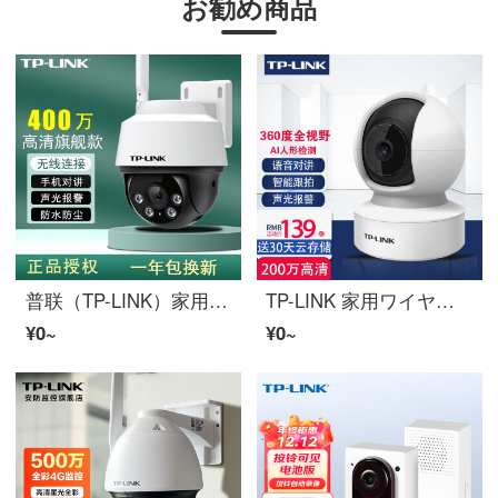
お勧め商品
普联（TP-LINK）家用防犯カメラワイヤレスHD室内外モニター400万像素フルカラー防水360°看家宝家スマホリモートで通话
TP-LINK 家用ワイヤレス防犯カメラ360°パノラマ室内スマホリモートで语音对讲ショップ商用宠物家庭wifiモニター43AN 【42C】WIFI版 无メモリカード
¥0~
¥0~