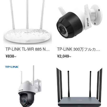
TP-LINK TL-WR 885 N 450 M無線ルータ（白）家庭用wifiが壁を通り抜ける
TP-LINK 300万フルカラー無線ネットワークカメラTL-PC 63 NW+64 Gビデオ監視専用カード
¥838~
¥2,049~