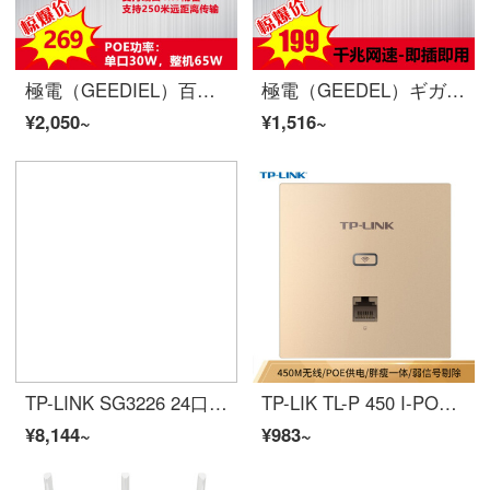
極電（GEEDIEL）百兆/ギガビットイーサネット非ネット管poe給電スイッチ中小企業/ネットカフェ/ホテル/学校専用ネットワークセキュリティJD-SW 3006 P 4+2百兆POEスイッチ
極電（GEEDEL）ギガインテリジェントタイプのワンボタンコードイーサネットスイッチホテル/キャンパス/中小企業ネットワークはファンなしの静音設計JD-SG 3005 M 5千兆円を使用しています。
¥2,050~
¥1,516~
TP-LINK SG3226 24口千兆二层网管核心交换机 2千兆光纤口
TP-LIK TL-P 450 I-POEの薄型シャンパンゴールド（方）450 M無線86型パネル式AP企業級ホテル別荘wifiアクセスPOE給電AC管理
¥8,144~
¥983~