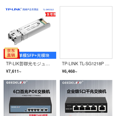
TP-LIK普聯光モジュール万メガ双繊維多モード単一モード伝送距離33 m 330 m 10 km SFP+TL-SIM 531 LS/10 km
TP-LINK TL-SG1218P 16口千兆POE交换机 16GE(PoE)+2GE
¥7,611~
¥6,468~