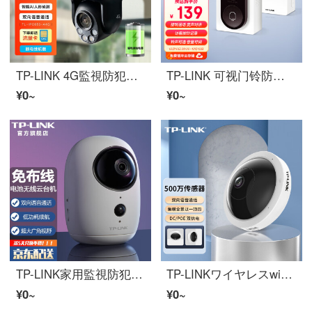
TP-LINK 4G監視防犯カメラ家用 室外防水HD赤外線夜視アウトドアワイヤレス球机 スマホリモートで无需インターネット插SIMスマホ卡 【500万フルカラー夜視】4G全网通插スマホ卡/断电续航版 128GB
TP-LINK 可视门铃防犯カメラ家用監視 インテリジェント门铃感应器电子猫眼电池门铃 ワイヤレスwifiリモートで电话访客对讲入户门铃 DB13C
¥0~
¥0~
TP-LINK家用監視防犯カメラ 走廊ワイヤレスwifi电池充电免布线免插电雲台机360°パノラマ广角HDインターネットリモートで TL-IPC44B【400万スーパークリア】 标一致不含メモリカード 5200mah锂电池 超长续航供电
TP-LINKワイヤレスwifi360°パノラマ500万HD監視室内鱼眼防犯カメラスマホリモートで室内家用店面看家宝
¥0~
¥0~