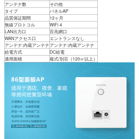
アンテナ数
その他
タイプ
パネルAP
品質保証期間
12ヶ月
無線プロトコル
WiFi 4
LAN出力口
百兆網口
WANアクセス口
エントランスなし
アンテナ:内蔵アンテナ
アンテナ:内蔵アンテナ
給電方式
DC給電
適用面積
複式/別荘（120㎡以上）