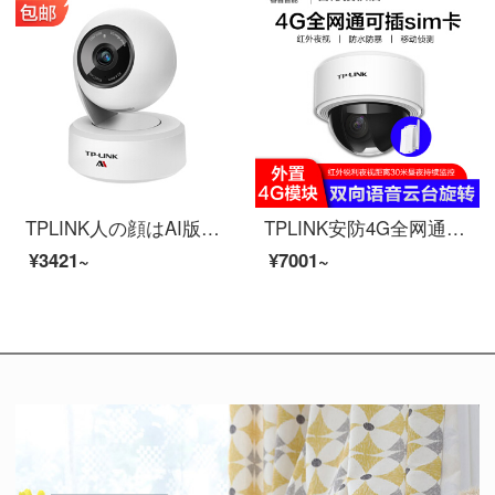
TPLINK人の顔はAI版の無線監視カメラの人の顔のアルバム室内の携帯電話の遠隔監視カメラの人の形を識別して双方向の音声を追跡して音声と光を話して300万AI雲台の無線ネットワークのカメラの128 GBを警告します。
TPLINK安防4G全网通高清无线监控摄像头 旋转云台4倍变焦 插sim卡无需网络室内外家用手机远程 TL-IPC62TZ四倍光学变焦版（4G） 128G
¥3421~
¥7001~