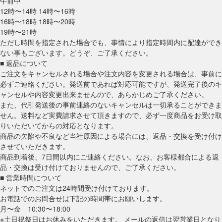
午前中
12時〜14時 14時〜16時
16時〜18時 18時〜20時
19時〜21時
ただし時間を指定された場合でも、事情により指定時間内に配達ができ
ない事もございます。どうぞ、ご了承ください。
■ 返品について
ご注文をキャンセルされる場合や注文内容を変更される場合は、事前に
必ずご連絡ください。発送前であれば対応可能ですが、発送完了後のキ
ャンセルや内容変更出来ませんので、あらかじめご了承ください。
また、代引発送後の事前連絡のないキャンセルは一切承ることができま
せん。送料など実費請求させて頂きますので、必ず一度商品をお受け取
りいただいてからの対応となります。
商品の欠陥や不良など当社原因による場合には、返品・交換を受け付け
させていただきます。
商品到着後、7日間以内にご連絡ください。なお、お客様都合による返
品・交換は受け付けておりませんので、ご了承ください。
■ 営業時間について
ネットでのご注文は24時間受け付けております。
お電話でのお問合せは下記の時間帯にお願いします。
月〜金 10:30〜18:00
※土日祝祭日はお休みをいただきます。 メールの返信は翌営業日となり