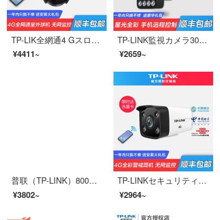
TP-LIK全網通4 Gスロット高精細無線監視カメラ家庭用屋外携帯電話長距離ネット回転ボールマシン直挿しsim携帯カード300万4 G全網通星光夜間テレビ【挿通流量カード対応携帯カード】128 GB
TP-LINK監視カメラ300万高精細携帯電話長距離家庭用外部ネットワーク映像ヘッドセット無線Wifi高精細銃スマートフルカラー夜間テレビTL-PC 534 H-4 mmダブルアンテナ128 GB
¥4411~
¥2659~
普联（TP-LINK）800万超高清4K监控摄像头视像头POE供电红外夜视室内外家用手机远程防水防尘 TL-IPC586HP 支持POE供电
TP-LINKセキュリティ4 G全網通は、ネットワークを必要とせず、日夜フルカラーの無線監視カメラでSIM携帯カードの屋外防水防塵筒機を挿入します。4 G全網通は日夜フルカラーです。【フラックスカード対応携帯カード】メモリなしです。
¥3802~
¥2964~