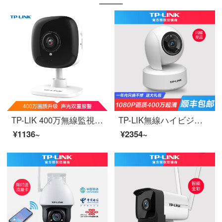
TP-LIK 400万無線監視カメラ高清赤外線夜間テレビwifi遠隔双方向音声アラーム家庭用スマートネットワークカメラTL-PC 14 CH
TP-LIK無線ハイビジョン監視カメラ360度のパノラマ雲台家庭用スマートネットワーク防犯カメラヘッドwifi携帯電話遠隔監視カメラTL-PC44 AN 400万雲台カメラ【霜白】128 GB
¥1136~
¥2354~