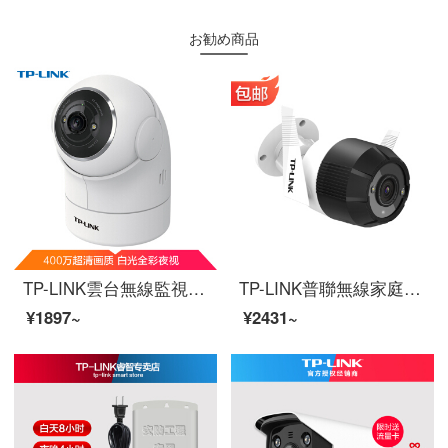
お勧め商品
TP-LINK雲台無線監視カメラ400万高清360度のパノラマwifi遠隔家庭用スマートネットワークカメラH.265フルカラーの夜間テレビTL-PC 44 EW-4
TP-LINK普聯無線家庭用屋外監視カメラ400万フルカラー30 m赤外線夜間テレビ携帯電話の長距離防水防塵H 265音声対談400万ワイヤレスハイビジョンカメラの防水防塵64 GB
¥1897~
¥2431~