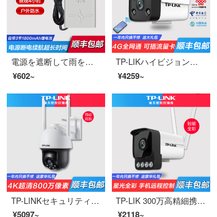
電源を遮断して雨を防ぐ電源ボックスを監視してアダプターの室外の壁を監視して電源を監視して器材と系統の電源をオフにして正常に電気を供給します異なっている環境の異なっているカメラの航続時間は4800ミリアンの12 V/2 Aの丸い穴が約昼の19時間の夜9時間あります。
TP-LIKハイビジョン無線監視カメラ直挿しsim携帯カード4 G全網通家庭用ネットワーク不要屋外携帯電話遠隔監視カメラ防水防塵【400万4 G全網通カメラ】時間限定で1 GB流量32 GBをプレゼントします。
¥602~
¥4259~
TP-LINKセキュリティ4 Kハイビジョン無線監視カメラ800万知能フルカラー3倍ズーム自動クルーズ室外家用携帯電話遠隔監視カメラ800万4 k超クリア画素3倍電子ズームフルカラー128 GB
TP-LIK 300万高精細携帯電話の長距離家庭用の室内外ネットワークの映像ヘッド無線Wifi高精細銃の知能フルカラーの夜間テレビの電源版TL-PC 534 H-4 mmダブルアンテナは昼夜フルカラーカメラにメモリがありません。
¥5097~
¥2118~