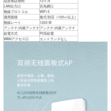
品質保証期間
12ヶ月
LAN出力口
百兆網口
無線プロトコル
WiFi 5
適用面積
複式/別荘（120㎡以上）
無線レート
1200 M
アンテナ:内蔵アンテナ
アンテナ:内蔵アンテナ
給電方式
POE給電
WANアクセス口
エントランスなし