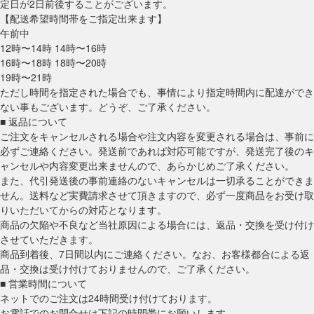
定日が2日前後することがございます。
【配送希望時間帯をご指定出来ます】
午前中
12時〜14時 14時〜16時
16時〜18時 18時〜20時
19時〜21時
ただし時間を指定された場合でも、事情により指定時間内に配達ができ
ない事もございます。どうぞ、ご了承ください。
■ 返品について
ご注文をキャンセルされる場合や注文内容を変更される場合は、事前に
必ずご連絡ください。発送前であれば対応可能ですが、発送完了後のキ
ャンセルや内容変更出来ませんので、あらかじめご了承ください。
また、代引発送後の事前連絡のないキャンセルは一切承ることができま
せん。送料など実費請求させて頂きますので、必ず一度商品をお受け取
りいただいてからの対応となります。
商品の欠陥や不良など当社原因による場合には、返品・交換を受け付け
させていただきます。
商品到着後、7日間以内にご連絡ください。なお、お客様都合による返
品・交換は受け付けておりませんので、ご了承ください。
■ 営業時間について
ネットでのご注文は24時間受け付けております。
お電話でのお問合せは下記の時間帯にお願いします。