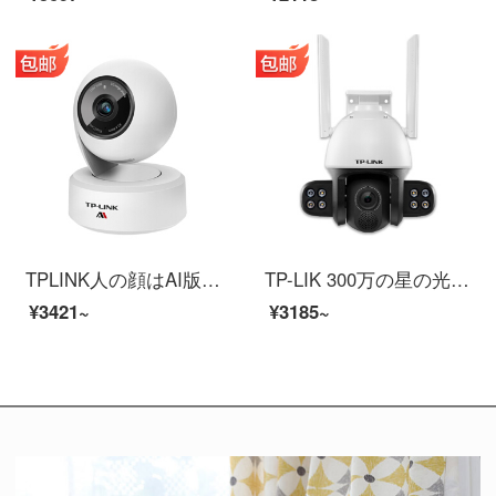
TPLINK人の顔はAI版の無線監視カメラの人の顔のアルバム室内の携帯電話の遠隔監視カメラの人の形を識別して双方向の音声を追跡して音声と光を話して300万AI雲台の無線ネットワークのカメラの128 GBを警告します。
TP-LIK 300万の星の光がフルカラー室外無線監視カメラ室外の家庭用携帯電話の長距離高デシベルスピーカーの大出力の白色光が停電して航続電源版TL-PC 634-Aがメモリがありません。
¥3421~
¥3185~