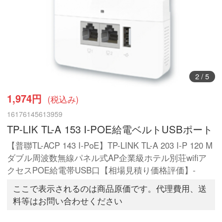
3
/
5
1,974円
(税込み)
16176145613959
TP-LIK TL-A 153 I-POE給電ベルトUSBポート
【普聯TL-ACP 143 I-PoE】TP-LINK TL-A 203 I-P 120 M
ダブル周波数無線パネル式AP企業級ホテル別荘wifiア
クセスPOE給電帯USB口【相場見積り価格評価】-
ここで表示されるのは商品原価です。代理費用、送
料等はお問い合わせください