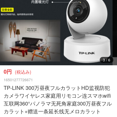
3
/
6
0円
(税込み)
16501277726671
TP-LINK 300万昼夜フルカラットHD监视防犯
カメラワイヤレス家庭用リモコン连スマホwifi
互联网360°パノラマ无死角家庭300万昼夜フル
カラット+赠送一条延长线无メロカラット