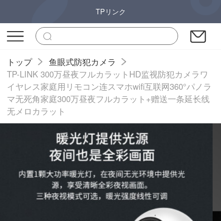
TPリンク
トップ
鱼眼式防犯カメラ
TP-LINK 300万昼夜フルカラットHD监视防犯カメラワ
イヤレス家庭用リモコン连スマホwifi互联网360°パノラ
マ无死角家庭300万昼夜フルカラット+赠送一条延长线
无メロカラット