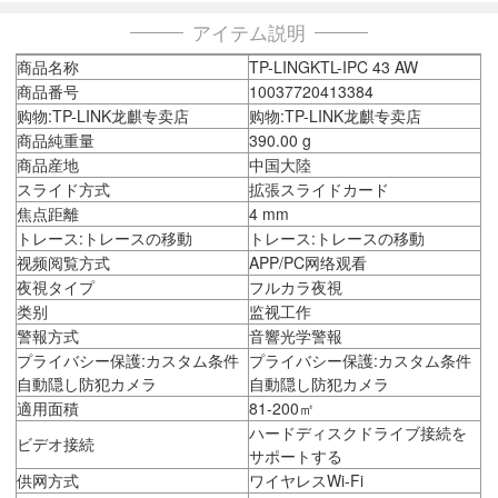
アイテム説明
商品名称
TP-LINGKTL-IPC 43 AW
商品番号
10037720413384
购物:TP-LINK龙麒专卖店
购物:TP-LINK龙麒专卖店
商品純重量
390.00 g
商品産地
中国大陸
スライド方式
拡張スライドカード
焦点距離
4 mm
トレース:トレースの移動
トレース:トレースの移動
视频阅覧方式
APP/PC网络观看
夜視タイプ
フルカラ夜視
类别
监视工作
警報方式
音響光学警報
プライバシー保護:カスタム条件
プライバシー保護:カスタム条件
自動隠し防犯カメラ
自動隠し防犯カメラ
適用面積
81-200㎡
ハードディスクドライブ接続を
ビデオ接続
サポートする
供网方式
ワイヤレスWi-Fi