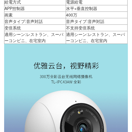
給電方式
電源給電
APP控制器
水平+垂直控制器
画素
400万
音声タイプ:音声対話
音声タイプ:音声対話
变倍系统
不支持变倍系统
適用シーン:レストラン、スーパ
適用シーン:レストラン、スーパ
ーコンビニ、在宅室内
ーコンビニ、在宅室内