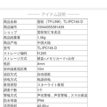
アイテム説明
商品名称
普联（TP-LINK）TL-IPC745-D
商品编号
10044355381439
ショップ
普联智汇专卖店
商品純重量
1.0kg
商品产地
中国大陆
货号
TL-IPC745-D
ストレージ编码
H.265
ストレージ方式
硬盘+メモリカード+云存
焦距
4mm
赤外線夜視距离
10m
追踪方式
自动巡航
供电方式
电源供电
夜視类型
スターライト夜視
調査个数
1个
警報方式
声光警報，声音警報，スマホ推送
防水等级
IP66
适用面积
40-80㎡