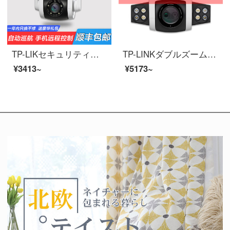
TP-LIKセキュリティ高精細無線監視カメラ自動クルーズ携帯電話wifi家庭用防犯カメラ防水防塵ボール機電源版TL-PC 646-D 4【400万】星の光夜間パトロールモデルメモリなし
TP-LINKダブルズーム無線監視カメラ自動クルーズ屋外家庭用携帯電話の長距離テレビは、ダブル画面のプレビューをサポートします。
¥3413~
¥5173~