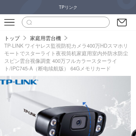
TPリンク
トップ
家庭用雲台機
TP-LINK ワイヤレス監視防犯カメラ400万HDスマホリ
モートでスターライト夜視筒机家庭用室内外防水防尘
スピン雲台视像調査 400万フルカラースターライ
ト/IPC745-A（断电续航版） 64Gメモリカード