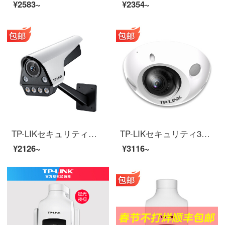
¥2583~
¥2354~
TP-LIKセキュリティハイビジョンフルカラー監視カメラ携帯電話の遠隔監視カメラのDC給電外照明補光器携帯電話の遠隔防水防塵音声について、TL-PC 546 F 400万日夜フルカラー6 mmメモリがありません。
TP-LIKセキュリティ300万高精細エレベーター監視カメラPOE網線給電音声対談家庭用携帯電話の遠距離星光赤外線夜間テレビの大広角TL-PC 432 MHz-Dエレベーターの防暴監視/双方向音声16 G
¥2126~
¥3116~