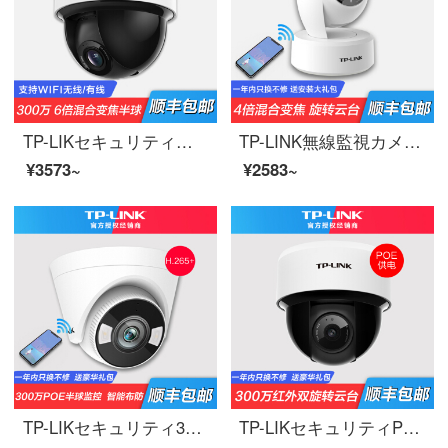
TP-LIKセキュリティ無線監視カメラ携帯電話の長距離360度のパノラマ回転雲台がトップ半球を吸い込んで家庭の商用室内外の高清ネットワークの映像プローブ300万超清WIFI/LAN版【6倍ズームモデル】128 GB
TP-LINK無線監視カメラwifi携帯電話の長距離300万高清ズーム雲台ネットワークのスマートセキュリティー家庭用モニタ360度のパノラマTL-PC 43 ANZの4倍ズーム回転カメラ32 GB
¥3573~
¥2583~
TP-LIKセキュリティ300万PoE星光フルカラー警戒ライト級センサーはスピーカーTL-PC 435 HPA-A TL-PC 435 HPA-A 32 Gに接続できます。
TP-LIKセキュリティPOEケーブル監視カメラ携帯電話の長距離パノラマ回転雲台吸頂半球家庭用商用室内外高清ネットワーク映像プローブ【POE給電/DC給電対応】TL-PC 43 KP 32 G