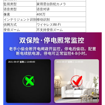
監視类型
家用雲台防犯カメラ
语音类型
语音对讲
像素
400万
インテリジェント识别
移动识别
供网方式
ワイヤレスWi-Fi
变倍ズーム
不支持变倍ズーム