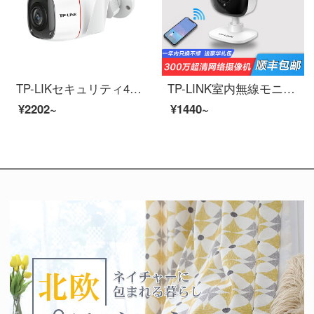
TP-LIKセキュリティ400万高精細屋外無線監視カメラ家庭用防水防塵30 m赤外線夜間テレビwifi携帯電話遠隔監視カメラヘッド400万無線高清カメラ防水防塵32 GB
TP-LINK室内無線モニタカメラ400万高精細家庭用遠隔携帯電話tpセキュリティ高精細ペット客間ネットワークカメラ知能監視神器3 MP高精細カメラ300万カメラ留守番子供32 GB
¥2202~
¥1440~