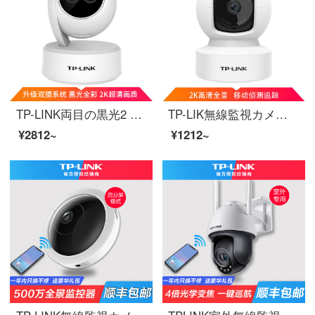
TP-LINK両目の黒光2 Kハイビジョンフルカラー無線監視カメラ300万ダブルカメラ家庭用スマートネットワークセキュリティモニタ360度のパノラマwifi遠隔IPC 43 AN
TP-LIK無線監視カメラ2 Kハイビジョン300万雲台家庭用スマートネットワーク家庭安全監視カメラ360パノラマwifi携帯電話遠隔IPC 43 CH
¥2812~
¥1212~