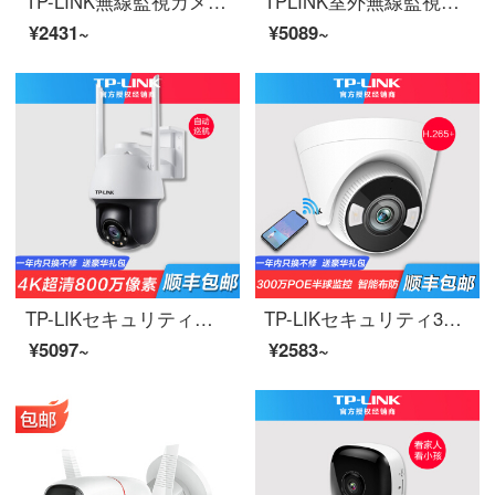
TP-LINK無線監視カメラ1200万パノラマ魚眼像ヘッドフォン長距離室内家庭用安全防護店公司Wifiモニタの留守番宝500万超清画素対応WiFi接続64 GB
TPLINK室外無線監視カメラpoe給電4倍ズーム携帯電話長距離防水ダスト雲台ネットワークビジョンヘッドセット停電継続電源版TL-PC 633-Z自動ワンタッチクルーズ4倍ズームカメラ128 G
¥2431~
¥5089~
TP-LIKセキュリティ無線監視カメラ家庭用4 K超高精細フルカラーズームビデオヘッド室外無線ボール機クルーズ家庭屋外携帯電話遠隔監視神器【800万4 K画質】オートクルーズ電子ズームスマートフルカラー128 GB
TP-LIKセキュリティ300万PoE星光フルカラー警戒ライト級センサーはスピーカーTL-PC 435 HPA-A TL-PC 435 HPA-A 32 Gに接続できます。
¥5097~
¥2583~