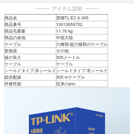
アイテム説明
商品名
普聯TL-EC 6-305
商品番号
10012659752
商品毛重量
11.76 kg
商品の産地
中国大陸
ケーブル
六種類/超六種類のケーブル
変換器
その他
線の長さ
305メートル
ケーブル
ケーブル
シールドタイプ:非シールド
シールドタイプ:非シールド
総合配線
305 mケーブル
外被性能
従来のpvc