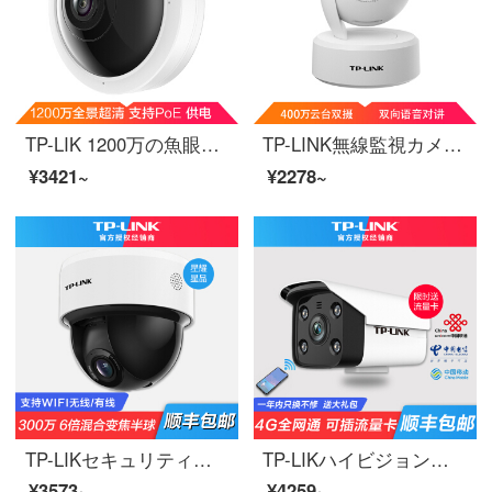
TP-LIK 1200万の魚眼無線監視カメラ360度のパノラマ超清赤外夜間テレビwifi携帯電話の遠隔双方向音声インテリジェントネットワークカメラTL-PC 59 AE
TP-LINK無線監視カメラ2 K超清400万ダブルカメラ雲台家庭用スマートネットワークセキュリティ監視カメラ360パノラマwifi携帯電話遠隔IPC 44 ANダブルズーム
¥3421~
¥2278~
TP-LIKセキュリティ無線監視カメラ携帯電話の長距離360度のパノラマ回転雲台がトップ半球を吸い込んで家庭の商用室内外の高清ネットワークの映像プローブ300万超清WIFI/LAN版【6倍ズームモデル】128 GB
TP-LIKハイビジョン無線監視カメラ直挿しsim携帯カード4 G全網通家庭用ネットワーク不要屋外携帯電話遠隔監視カメラ防水防塵【400万4 G全網通カメラ】時間限定で1 GB流量32 GBをプレゼントします。
¥3573~
¥4259~