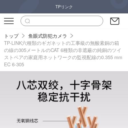
TPリンク
トップ
鱼眼式防犯カメラ
TP-LINK六種類のギガネットの工事級の無酸素銅の箱
の線の305メートルのCAT 6種類の非遮蔽の純銅のツイ
ストペアの家庭用ネットワークの監視配線の0.355 mm
EC 6-305