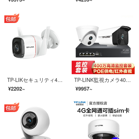
TP-LIKセキュリティ400万高精細屋外無線監視カメラ家庭用防水防塵30 m赤外線夜間テレビwifi携帯電話遠隔監視カメラヘッド400万無線高清カメラ防水防塵32 GB
TP-LINK監視カメラ400万ネットワークハイビジョンモニタハードディスクレコーダセット携帯電話遠隔安防設備POE電源50 m赤外線夜間テレビ2路＋有料装着ベルト2 TBハードディスク対応
¥2202~
¥9957~