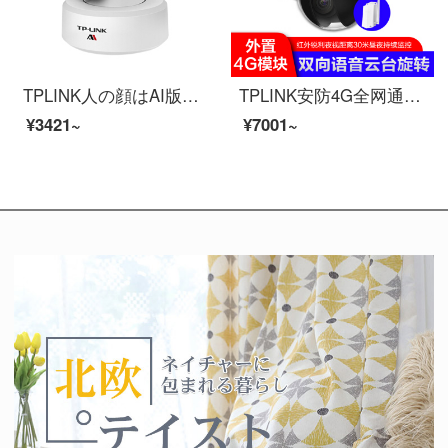
TPLINK人の顔はAI版の無線監視カメラの人の顔のアルバム室内の携帯電話の遠隔監視カメラの人の形を識別して双方向の音声を追跡して音声と光を話して300万AI雲台の無線ネットワークのカメラの128 GBを警告します。
TPLINK安防4G全网通高清无线监控摄像头 旋转云台4倍变焦 插sim卡无需网络室内外家用手机远程 TL-IPC62TZ四倍光学变焦版（4G） 128G
¥3421~
¥7001~