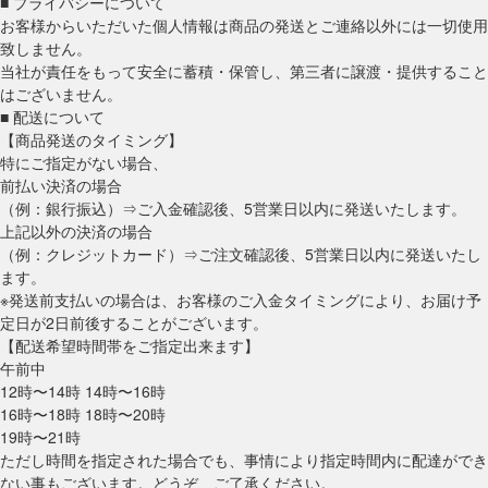
■ プライバシーについて
お客様からいただいた個人情報は商品の発送とご連絡以外には一切使用
致しません。
当社が責任をもって安全に蓄積・保管し、第三者に譲渡・提供すること
はございません。
■ 配送について
【商品発送のタイミング】
特にご指定がない場合、
前払い決済の場合
（例：銀行振込）⇒ご入金確認後、5営業日以内に発送いたします。
上記以外の決済の場合
（例：クレジットカード）⇒ご注文確認後、5営業日以内に発送いたし
ます。
※発送前支払いの場合は、お客様のご入金タイミングにより、お届け予
定日が2日前後することがございます。
【配送希望時間帯をご指定出来ます】
午前中
12時〜14時 14時〜16時
16時〜18時 18時〜20時
19時〜21時
ただし時間を指定された場合でも、事情により指定時間内に配達ができ
ない事もございます。どうぞ、ご了承ください。